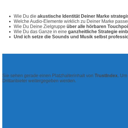
Wie Du die
akustische Identität Deiner Marke strategi
Welche Audio‑Elemente wirklich zu Deiner Marke passe
Wie Du Deine Zielgruppe
über alle hörbaren Touchpoi
Wie Du das Ganze in eine
ganzheitliche Strategie ein
Und ich setze die Sounds und Musik selbst professio
Sie sehen gerade einen Platzhalterinhalt von
TrustIndex
. Um 
Drittanbieter weitergegeben werden.
Mehr Informationen
Inhalt entsperren
Erforderlichen Service akzeptieren und Inhalte entsperren