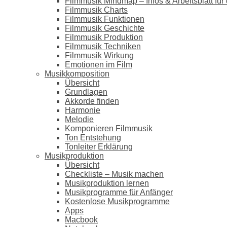
Filmmusik Mindmap – Infos & Arbeitsblatt für 
Filmmusik Charts
Filmmusik Funktionen
Filmmusik Geschichte
Filmmusik Produktion
Filmmusik Techniken
Filmmusik Wirkung
Emotionen im Film
Musikkomposition
Übersicht
Grundlagen
Akkorde finden
Harmonie
Melodie
Komponieren Filmmusik
Ton Entstehung
Tonleiter Erklärung
Musikproduktion
Übersicht
Checkliste – Musik machen
Musikproduktion lernen
Musikprogramme für Anfänger
Kostenlose Musikprogramme
Apps
Macbook