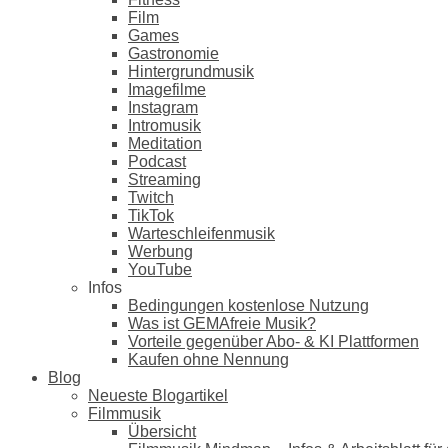
Film
Games
Gastronomie
Hintergrundmusik
Imagefilme
Instagram
Intromusik
Meditation
Podcast
Streaming
Twitch
TikTok
Warteschleifenmusik
Werbung
YouTube
Infos
Bedingungen kostenlose Nutzung
Was ist GEMAfreie Musik?
Vorteile gegenüber Abo- & KI Plattformen
Kaufen ohne Nennung
Blog
Neueste Blogartikel
Filmmusik
Übersicht