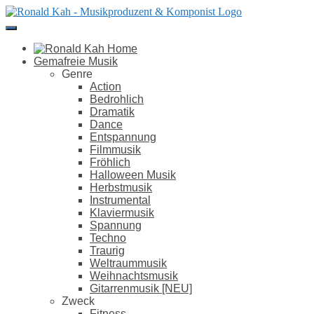
Direkt
zum
Inhalt
Gemafreie Musik
Genre
Action
Bedrohlich
Dramatik
Dance
Entspannung
Filmmusik
Fröhlich
Halloween Musik
Herbstmusik
Instrumental
Klaviermusik
Spannung
Techno
Traurig
Weltraummusik
Weihnachtsmusik
Gitarrenmusik [NEU]
Zweck
Fitness