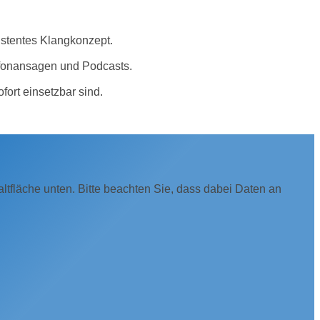
istentes Klangkonzept.
efonansagen und Podcasts.
ort einsetzbar sind.
haltfläche unten. Bitte beachten Sie, dass dabei Daten an