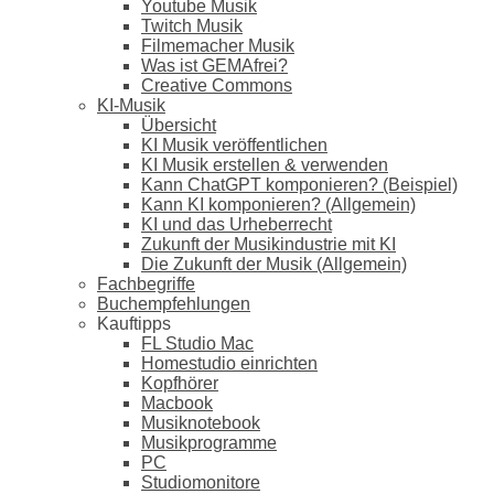
Youtube Musik
Twitch Musik
Filmemacher Musik
Was ist GEMAfrei?
Creative Commons
KI-Musik
Übersicht
KI Musik veröffentlichen
KI Musik erstellen & verwenden
Kann ChatGPT komponieren? (Beispiel)
Kann KI komponieren? (Allgemein)
KI und das Urheberrecht
Zukunft der Musikindustrie mit KI
Die Zukunft der Musik (Allgemein)
Fachbegriffe
Buchempfehlungen
Kauftipps
FL Studio Mac
Homestudio einrichten
Kopfhörer
Macbook
Musiknotebook
Musikprogramme
PC
Studiomonitore