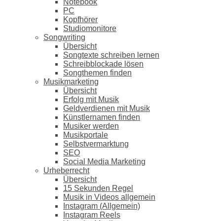
Notebook
PC
Kopfhörer
Studiomonitore
Songwriting
Übersicht
Songtexte schreiben lernen
Schreibblockade lösen
Songthemen finden
Musikmarketing
Übersicht
Erfolg mit Musik
Geldverdienen mit Musik
Künstlernamen finden
Musiker werden
Musikportale
Selbstvermarktung
SEO
Social Media Marketing
Urheberrecht
Übersicht
15 Sekunden Regel
Musik in Videos allgemein
Instagram (Allgemein)
Instagram Reels