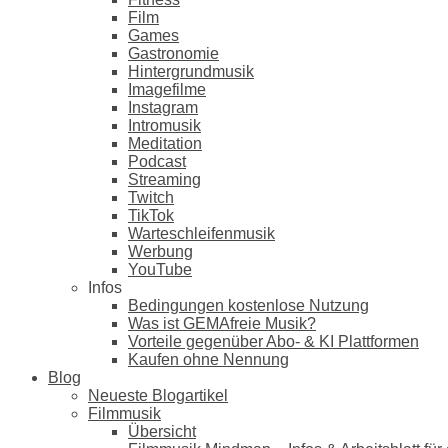
Film
Games
Gastronomie
Hintergrundmusik
Imagefilme
Instagram
Intromusik
Meditation
Podcast
Streaming
Twitch
TikTok
Warteschleifenmusik
Werbung
YouTube
Infos
Bedingungen kostenlose Nutzung
Was ist GEMAfreie Musik?
Vorteile gegenüber Abo- & KI Plattformen
Kaufen ohne Nennung
Blog
Neueste Blogartikel
Filmmusik
Übersicht