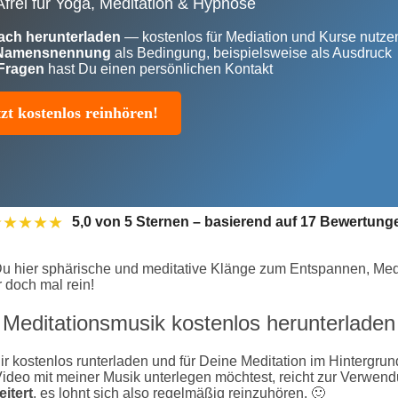
rei für Yoga, Meditation & Hypnose
ach herunterladen
— kostenlos für Mediation und Kurse nutze
 Namensnennung
als Bedingung, beispielsweise als Ausdruck
Fragen
hast Du einen persönlichen Kontakt
tzt kostenlos reinhören!
★★★★★
5,0 von 5 Sternen – basierend auf 17 Bewertung
u hier sphärische und meditative Klänge zum Entspannen, Medit
 doch mal rein!
Meditationsmusik kostenlos herunterladen
Dir kostenlos runterladen und für Deine Meditation im Hintergru
Video mit meiner Musik unterlegen möchtest, reicht zur Verwen
eitert
, es lohnt sich also regelmäßig reinzuhören. 🙂