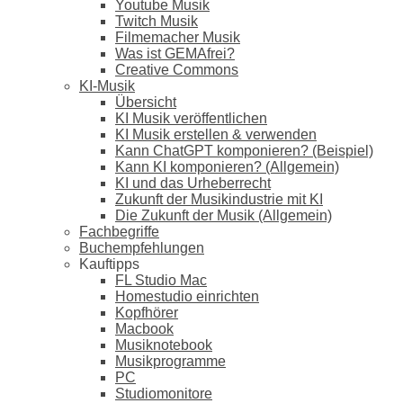
Youtube Musik
Twitch Musik
Filmemacher Musik
Was ist GEMAfrei?
Creative Commons
KI-Musik
Übersicht
KI Musik veröffentlichen
KI Musik erstellen & verwenden
Kann ChatGPT komponieren? (Beispiel)
Kann KI komponieren? (Allgemein)
KI und das Urheberrecht
Zukunft der Musikindustrie mit KI
Die Zukunft der Musik (Allgemein)
Fachbegriffe
Buchempfehlungen
Kauftipps
FL Studio Mac
Homestudio einrichten
Kopfhörer
Macbook
Musiknotebook
Musikprogramme
PC
Studiomonitore