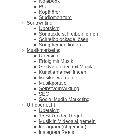
Notebook
PC
Kopfhörer
Studiomonitore
Songwriting
Übersicht
Songtexte schreiben lernen
Schreibblockade lösen
Songthemen finden
Musikmarketing
Übersicht
Erfolg mit Musik
Geldverdienen mit Musik
Künstlernamen finden
Musiker werden
Musikportale
Selbstvermarktung
SEO
Social Media Marketing
Urheberrecht
Übersicht
15 Sekunden Regel
Musik in Videos allgemein
Instagram (Allgemein)
Instagram Reels