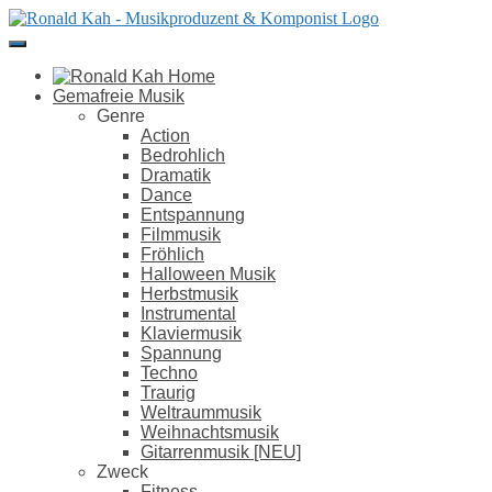
Direkt
zum
Inhalt
Gemafreie Musik
Genre
Action
Bedrohlich
Dramatik
Dance
Entspannung
Filmmusik
Fröhlich
Halloween Musik
Herbstmusik
Instrumental
Klaviermusik
Spannung
Techno
Traurig
Weltraummusik
Weihnachtsmusik
Gitarrenmusik [NEU]
Zweck
Fitness