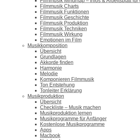
Filmmusik Mindmap – Infos & Arbeitsblatt für 
Filmmusik Charts
Filmmusik Funktionen
Filmmusik Geschichte
Filmmusik Produktion
Filmmusik Techniken
Filmmusik Wirkung
Emotionen im Film
Musikkomposition
Übersicht
Grundlagen
Akkorde finden
Harmonie
Melodie
Komponieren Filmmusik
Ton Entstehung
Tonleiter Erklärung
Musikproduktion
Übersicht
Checkliste – Musik machen
Musikproduktion lernen
Musikprogramme für Anfänger
Kostenlose Musikprogramme
Apps
Macbook