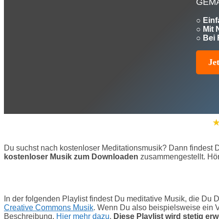
GEMAf
○
Einf
○
Mit
○
Bei 
Je
Du suchst nach kostenloser Meditationsmusik? Dann findest D
kostenloser Musik zum Downloaden
zusammengestellt. Hör
In der folgenden Playlist findest Du meditative Musik, die Du 
Creative Commons Musik
. Wenn Du also beispielsweise ein 
Beschreibung.
Hier mehr dazu
.
Diese Playlist wird stetig erw