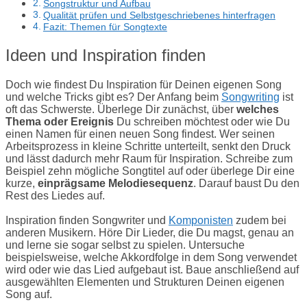
Songstruktur und Aufbau
Qualität prüfen und Selbstgeschriebenes hinterfragen
Fazit: Themen für Songtexte
Ideen und Inspiration finden
Doch wie findest Du Inspiration für Deinen eigenen Song
und welche Tricks gibt es? Der Anfang beim
Songwriting
ist
oft das Schwerste. Überlege Dir zunächst, über
welches
Thema oder Ereignis
Du schreiben möchtest oder wie Du
einen Namen für einen neuen Song findest. Wer seinen
Arbeitsprozess in kleine Schritte unterteilt, senkt den Druck
und lässt dadurch mehr Raum für Inspiration. Schreibe zum
Beispiel zehn mögliche Songtitel auf oder überlege Dir eine
kurze,
einprägsame Melodiesequenz
. Darauf baust Du den
Rest des Liedes auf.
Inspiration finden Songwriter und
Komponisten
zudem bei
anderen Musikern. Höre Dir Lieder, die Du magst, genau an
und lerne sie sogar selbst zu spielen. Untersuche
beispielsweise, welche Akkordfolge in dem Song verwendet
wird oder wie das Lied aufgebaut ist. Baue anschließend auf
ausgewählten Elementen und Strukturen Deinen eigenen
Song auf.