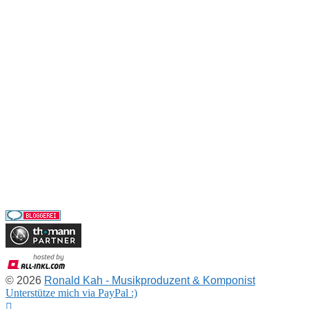
Vita
Impressum
Datenschutz
GEMA-freie Musik
Musik kostenlos downloaden
AKM-freie Musik
SUISA-freie Musik
Creative Commons Musik
Musikproduktion
Auftragskomposition
Projekte
Partner
© 2026
Ronald Kah - Musikproduzent & Komponist
Unterstütze mich via PayPal :)