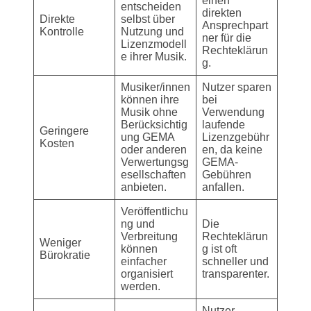
einen
entscheiden
direkten
Direkte
selbst über
Ansprechpart
Kontrolle
Nutzung und
ner für die
Lizenzmodell
Rechteklärun
e ihrer Musik.
g.
Musiker/innen
Nutzer sparen
können ihre
bei
Musik ohne
Verwendung
Berücksichtig
laufende
Geringere
ung GEMA
Lizenzgebühr
Kosten
oder anderen
en, da keine
Verwertungsg
GEMA-
esellschaften
Gebühren
anbieten.
anfallen.
Veröffentlichu
ng und
Die
Verbreitung
Rechteklärun
Weniger
können
g ist oft
Bürokratie
einfacher
schneller und
organisiert
transparenter.
werden.
Nutzer