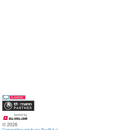
Blog
Vita
Impressum
Datenschutz
GEMA-freie Musik
Musik kostenlos downloaden
AKM-freie Musik
SUISA-freie Musik
Creative Commons Musik
Musikproduktion
Auftragskomposition
Projekte
Partner
© 2026
Unterstütze mich via PayPal :)