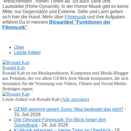
“kreischenden”, hohen Tönen ab. So auch Stille und
Lautstärke (Hohe Dynamik). In der Horror-Musik gibt es keine
Mitte, nur Gegensätze und Extreme. Stille und Lärm geben
sich hier die Hand. Mehr über
Filmmusik
und ihre Aufgaben
erfährst Du in meinem
Blogartikel “Funktionen der
Filmmusik”
.
Über
Letzte Artikel
Ronald Kah
Ronald Kah ist ein Musikproduzent, Komponist und Musik-Blogger
aus Potsdam, der vor allem GEMA-freie Musik komponiert, die sich
besonders für die Vertonung von Videos, Filmen und Social-Media-
Beiträgen eignet.
Letzte Artikel von Ronald Kah
(
Alle anzeigen
)
GEMA gewinnt gegen Suno: Was bedeutet das jetzt?
-
31. Juli 2026
Die Odyssee Filmmusik: Ein Blick hinter den
Soundtrack
- 24. Juli 2026
KI-Musik erkennen – meine Tipps im Überblick
- 18.