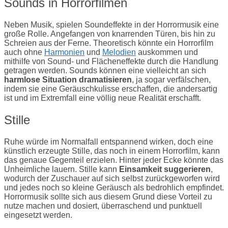
Sounds in Horrorfilmen
Neben Musik, spielen Soundeffekte in der Horrormusik eine
große Rolle. Angefangen von knarrenden Türen, bis hin zu
Schreien aus der Ferne. Theoretisch könnte ein Horrorfilm
auch ohne
Harmonien
und
Melodien
auskommen und
mithilfe von Sound- und Flächeneffekte durch die Handlung
getragen werden. Sounds können eine vielleicht an sich
harmlose Situation dramatisieren
, ja sogar verfälschen,
indem sie eine Geräuschkulisse erschaffen, die andersartig
ist und im Extremfall eine völlig neue Realität erschafft.
Stille
Ruhe würde im Normalfall entspannend wirken, doch eine
künstlich erzeugte Stille, das noch in einem Horrorfilm, kann
das genaue Gegenteil erzielen. Hinter jeder Ecke könnte das
Unheimliche lauern. Stille kann
Einsamkeit suggerieren
,
wodurch der Zuschauer auf sich selbst zurückgeworfen wird
und jedes noch so kleine Geräusch als bedrohlich empfindet.
Horrormusik sollte sich aus diesem Grund diese Vorteil zu
nutze machen und dosiert, überraschend und punktuell
eingesetzt werden.