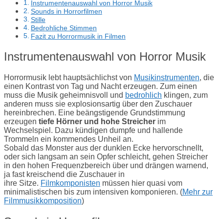
Instrumentenauswahl von Horror Musik
Sounds in Horrorfilmen
Stille
Bedrohliche Stimmen
Fazit zu Horrormusik in Filmen
Instrumentenauswahl von Horror Musik
Horrormusik lebt hauptsächlichst von
Musikinstrumenten
, die
einen Kontrast von Tag und Nacht erzeugen. Zum einen
muss die Musik geheimnisvoll und
bedrohlich
klingen, zum
anderen muss sie explosionsartig über den Zuschauer
hereinbrechen. Eine beängstigende Grundstimmung
erzeugen
tiefe Hörner und hohe Streicher
im
Wechselspiel. Dazu kündigen dumpfe und hallende
Trommeln ein kommendes Unheil an.
Sobald das Monster aus der dunklen Ecke hervorschnellt,
oder sich langsam an sein Opfer schleicht, gehen Streicher
in den hohen Frequenzbereich über und drängen warnend,
ja fast kreischend die Zuschauer in
ihre Sitze.
Filmkomponisten
müssen hier quasi vom
minimalistischen bis zum intensiven komponieren. (
Mehr zur
Filmmusikkomposition
)