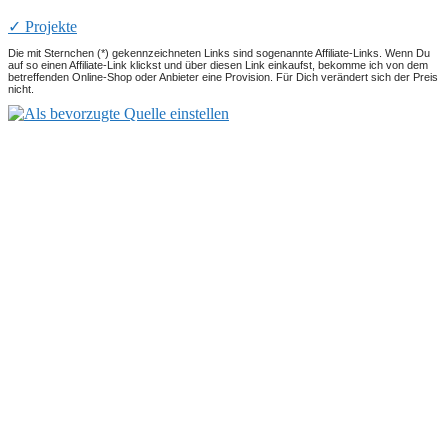
✓ Projekte
Die mit Sternchen (*) gekennzeichneten Links sind sogenannte Affiliate-Links. Wenn Du
auf so einen Affiliate-Link klickst und über diesen Link einkaufst, bekomme ich von dem
betreffenden Online-Shop oder Anbieter eine Provision. Für Dich verändert sich der Preis
nicht.
Ronald Kah
Blog
Vita
Impressum
Datenschutz
GEMA-freie Musik
Musik kostenlos downloaden
AKM-freie Musik
SUISA-freie Musik
Creative Commons Musik
Musikproduktion
Auftragskomposition
Projekte