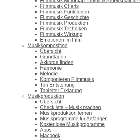
Filmmusik Mindmap – Infos & Arbeitsblatt für 
Filmmusik Charts
Filmmusik Funktionen
Filmmusik Geschichte
Filmmusik Produktion
Filmmusik Techniken
Filmmusik Wirkung
Emotionen im Film
Musikkomposition
Übersicht
Grundlagen
Akkorde finden
Harmonie
Melodie
Komponieren Filmmusik
Ton Entstehung
Tonleiter Erklärung
Musikproduktion
Übersicht
Checkliste – Musik machen
Musikproduktion lernen
Musikprogramme für Anfänger
Kostenlose Musikprogramme
Apps
Macbook