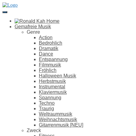
Direkt
zum
Inhalt
Gemafreie Musik
Genre
Action
Bedrohlich
Dramatik
Dance
Entspannung
Filmmusik
Fröhlich
Halloween Musik
Herbstmusik
Instrumental
Klaviermusik
Spannung
Techno
Traurig
Weltraummusik
Weihnachtsmusik
Gitarrenmusik [NEU]
Zweck
Fitness