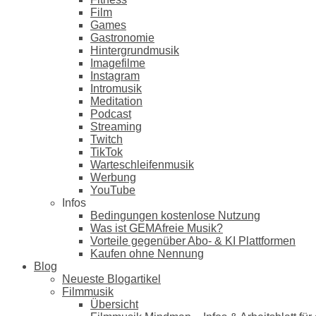
Film
Games
Gastronomie
Hintergrundmusik
Imagefilme
Instagram
Intromusik
Meditation
Podcast
Streaming
Twitch
TikTok
Warteschleifenmusik
Werbung
YouTube
Infos
Bedingungen kostenlose Nutzung
Was ist GEMAfreie Musik?
Vorteile gegenüber Abo- & KI Plattformen
Kaufen ohne Nennung
Blog
Neueste Blogartikel
Filmmusik
Übersicht