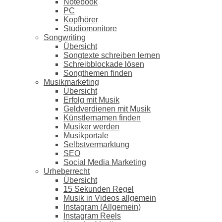
Notebook
PC
Kopfhörer
Studiomonitore
Songwriting
Übersicht
Songtexte schreiben lernen
Schreibblockade lösen
Songthemen finden
Musikmarketing
Übersicht
Erfolg mit Musik
Geldverdienen mit Musik
Künstlernamen finden
Musiker werden
Musikportale
Selbstvermarktung
SEO
Social Media Marketing
Urheberrecht
Übersicht
15 Sekunden Regel
Musik in Videos allgemein
Instagram (Allgemein)
Instagram Reels