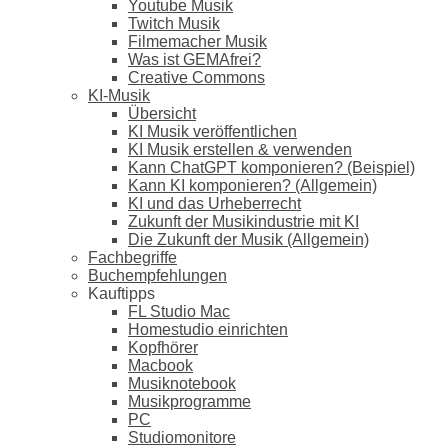
Youtube Musik
Twitch Musik
Filmemacher Musik
Was ist GEMAfrei?
Creative Commons
KI-Musik
Übersicht
KI Musik veröffentlichen
KI Musik erstellen & verwenden
Kann ChatGPT komponieren? (Beispiel)
Kann KI komponieren? (Allgemein)
KI und das Urheberrecht
Zukunft der Musikindustrie mit KI
Die Zukunft der Musik (Allgemein)
Fachbegriffe
Buchempfehlungen
Kauftipps
FL Studio Mac
Homestudio einrichten
Kopfhörer
Macbook
Musiknotebook
Musikprogramme
PC
Studiomonitore