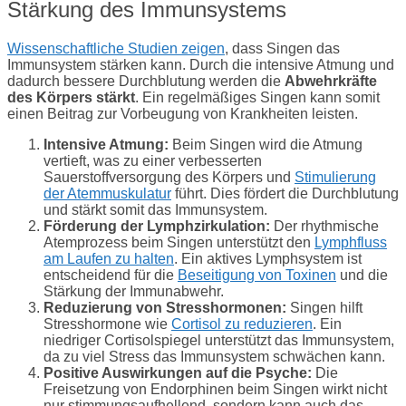
Stärkung des Immunsystems
Wissenschaftliche Studien zeigen
, dass Singen das
Immunsystem stärken kann. Durch die intensive Atmung und
dadurch bessere Durchblutung werden die
Abwehrkräfte
des Körpers stärkt
. Ein regelmäßiges Singen kann somit
einen Beitrag zur Vorbeugung von Krankheiten leisten.
Intensive Atmung:
Beim Singen wird die Atmung
vertieft, was zu einer verbesserten
Sauerstoffversorgung des Körpers und
Stimulierung
der Atemmuskulatur
führt. Dies fördert die Durchblutung
und stärkt somit das Immunsystem.
Förderung der Lymphzirkulation:
Der rhythmische
Atemprozess beim Singen unterstützt den
Lymphfluss
am Laufen zu halten
. Ein aktives Lymphsystem ist
entscheidend für die
Beseitigung von Toxinen
und die
Stärkung der Immunabwehr.
Reduzierung von Stresshormonen:
Singen hilft
Stresshormone wie
Cortisol zu reduzieren
. Ein
niedriger Cortisolspiegel unterstützt das Immunsystem,
da zu viel Stress das Immunsystem schwächen kann.
Positive Auswirkungen auf die Psyche:
Die
Freisetzung von Endorphinen beim Singen wirkt nicht
nur stimmungsaufhellend, sondern kann auch das