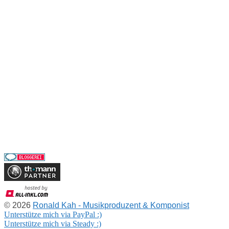
Impressum
Datenschutz
GEMA-freie Musik
Musik kostenlos downloaden
AKM-freie Musik
SUISA-freie Musik
Creative Commons Musik
Musikproduktion
Auftragskomposition
Projekte
Partner
© 2026
Ronald Kah - Musikproduzent & Komponist
Unterstütze mich via PayPal :)
Unterstütze mich via Steady :)