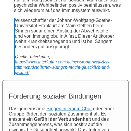
psychische Wohlbefinden positiv beeinflussen, was
sich wiederum auf das Immunsystem auswirkt.
Wissenschaftler der Johann-Wolfgang-Goethe-
Universität Frankfurt am Main stellten beim
Singen sogar einen Anstieg der Abwehrstoffe
und von Immunglobulin A fest. Dieser Antikörper
wehrt Krankheitserreger ab und ist bei Sängern
besonders gut ausgeprägt.
Quelle: Interkultur,
https://www.interkultur.com/de/newsroom/welt-der-
stimmen/details/news/singen-macht-gluecklich-und-
gesund/
Förderung sozialer Bindungen
Das gemeinsame
Singen in einem Chor
oder einer
Gruppe fördert den sozialen Zusammenhalt. Es
entsteht ein
Gefühl der Verbundenheit
und des
Zusammengehörens, was sich positiv auf die
psychische Gesundheit auswirkt. Das Teilen von