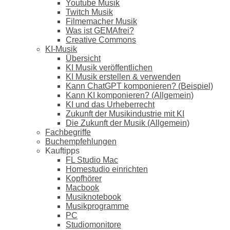
Youtube Musik
Twitch Musik
Filmemacher Musik
Was ist GEMAfrei?
Creative Commons
KI-Musik
Übersicht
KI Musik veröffentlichen
KI Musik erstellen & verwenden
Kann ChatGPT komponieren? (Beispiel)
Kann KI komponieren? (Allgemein)
KI und das Urheberrecht
Zukunft der Musikindustrie mit KI
Die Zukunft der Musik (Allgemein)
Fachbegriffe
Buchempfehlungen
Kauftipps
FL Studio Mac
Homestudio einrichten
Kopfhörer
Macbook
Musiknotebook
Musikprogramme
PC
Studiomonitore