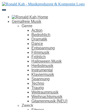
Direkt
zum
Inhalt
Gemafreie Musik
Genre
Action
Bedrohlich
Dramatik
Dance
Entspannung
Filmmusik
Fröhlich
Halloween Musik
Herbstmusik
Instrumental
Klaviermusik
Spannung
Techno
Traurig
Weltraummusik
Weihnachtsmusik
Gitarrenmusik [NEU]
Zweck
Fitness