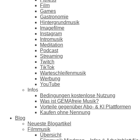
Film
Games
Gastronomie
Hintergrundmusik
Imagefilme
Instagram
Intromusik
Meditation
Podcast
Streaming
Twitch
TikTok
Warteschleifenmusik
Werbung
YouTube
Infos
Bedingungen kostenlose Nutzung
Was ist GEMAfreie Musik?
Vorteile gegenüber Abo- & KI Plattformen
Kaufen ohne Nennung
Blog
Neueste Blogartikel
Filmmusik
Übersicht