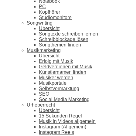
Notebook
PC
Kopfhörer
Studiomonitore
Songwriting
Übersicht
Songtexte schreiben lernen
Schreibblockade lösen
Songthemen finden
Musikmarketing
Übersicht
Erfolg mit Musik
Geldverdienen mit Musik
Künstlernamen finden
Musiker werden
Musikportale
Selbstvermarktung
SEO
Social Media Marketing
Urheberrecht
Übersicht
15 Sekunden Regel
Musik in Videos allgemein
Instagram (Allgemein)
Instagram Reels