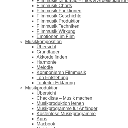
Filmmusik Mindmap – Infos & Arbeitsblatt für 
Filmmusik Charts
Filmmusik Funktionen
Filmmusik Geschichte
Filmmusik Produktion
Filmmusik Techniken
Filmmusik Wirkung
Emotionen im Film
Musikkomposition
Übersicht
Grundlagen
Akkorde finden
Harmonie
Melodie
Komponieren Filmmusik
Ton Entstehung
Tonleiter Erklärung
Musikproduktion
Übersicht
Checkliste – Musik machen
Musikproduktion lernen
Musikprogramme für Anfänger
Kostenlose Musikprogramme
Apps
Macbook