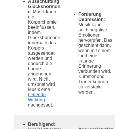
Ausschüttung
Glückshormon
e
: Musik kann
Förderung
die
Depression
:
Körperchemie
Musik kann
beeinflussen,
auch negative
indem
Emotionen
Glückshormone
hervorrufen. Das
innerhalb des
geschieht dann,
Körpers
wenn mit einem
ausgesendet
Lied eine
werden und
traurige
dadurch die
Erinnerung
Laune
verbunden wird.
angehoben
Kummer und
wird. Nicht
Trauer können
umsonst wird
so verstärkt
Musik eine
werden.
heilende
Wirkung
nachgesagt.
Beruhigend
: