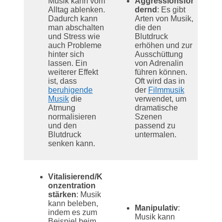
Musik kann vom
Aggressionsför
Alltag ablenken.
dernd
: Es gibt
Dadurch kann
Arten von Musik,
man abschalten
die den
und Stress wie
Blutdruck
auch Probleme
erhöhen und zur
hinter sich
Ausschüttung
lassen. Ein
von Adrenalin
weiterer Effekt
führen können.
ist, dass
Oft wird das in
beruhigende
der
Filmmusik
Musik
die
verwendet, um
Atmung
dramatische
normalisieren
Szenen
und den
passend zu
Blutdruck
untermalen.
senken kann.
Vitalisierend/K
onzentration
stärken
: Musik
kann beleben,
Manipulativ
:
indem es zum
Musik kann
Beispiel beim