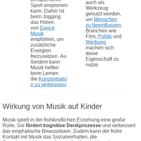
auch als
Sport anspornen
Werkzeug
kann. Daher ist
genutzt werden,
beim Jogging
um
Menschen
das Hören
zu beeinflussen
.
von
Dance
Branchen wie
Musik
Film,
Politik
und
empfohlen, um
Werbung
zusätzliche
machen sich
Energien
diese
freizusetzen. Au
Eigenschaft zu
ßerdem kann
nutze.
Musik helfen
beim Lernen
die
Konzentratio
n zu verbessern
.
Wirkung von Musik auf Kinder
Musik spielt in der frühkindlichen Erziehung eine große
Rolle. Sie
fördert kognitive Denkprozesse
und verbessert
das emphatische Bewusstsein. Zudem kann der frühe
Kontakt mit Musik das Sozialverhalten, die