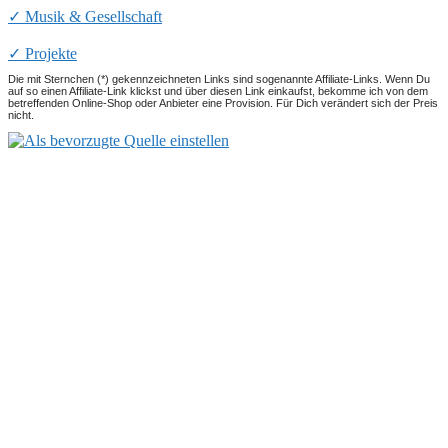
✓ Musik & Gesellschaft
✓ Projekte
Die mit Sternchen (*) gekennzeichneten Links sind sogenannte Affiliate-Links. Wenn Du
auf so einen Affiliate-Link klickst und über diesen Link einkaufst, bekomme ich von dem
betreffenden Online-Shop oder Anbieter eine Provision. Für Dich verändert sich der Preis
nicht.
Ronald Kah
Blog
Vita
Impressum
Datenschutz
GEMA-freie Musik
Musik kostenlos downloaden
AKM-freie Musik
SUISA-freie Musik
Creative Commons Musik
Musikproduktion